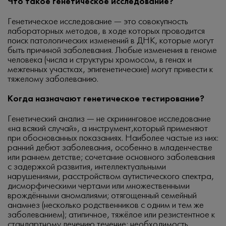
Что такое генетическое исследование?
Генетическое исследование — это совокупность
лабораторных методов, в ходе которых проводится
поиск патологических изменений в ДНК, которые могут
быть причиной заболевания. Любые изменения в геноме
человека (числа и структуры хромосом, в генах и
межгенных участках, эпигенетические) могут привести к
тяжелому заболеванию.
Когда назначают генетическое тестирование?
Генетический анализ — не скрининговое исследование
«на всякий случай», а инструмент,который применяют
при обоснованных показаниях. Наиболее частые из них:
ранний дебют заболевания, особенно в младенчестве
или раннем детстве; сочетание основного заболевания
с задержкой развития, интеллектуальными
нарушениями, расстройством аутистического спектра,
дисморфическими чертами или множественными
врождёнными аномалиями; отягощенный семейный
анамнез (несколько родственников с одним и тем же
заболеванием); атипичное, тяжёлое или резистентное к
стандартному лечению течение; необходимость