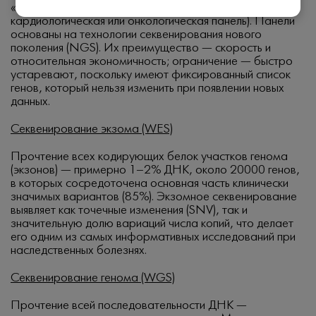
«генов эпилепсии», «нервно-мышечных заболеваний»,
кардиологическая или онкологическая панель). Панели
основаны на технологии секвенирования нового
поколения (NGS). Их преимущество — скорость и
относительная экономичность; ограничение — быстро
устаревают, поскольку имеют фиксированный список
генов, который нельзя изменить при появлении новых
данных.
Секвенирование экзома (WES)
Прочтение всех кодирующих белок участков генома
(экзонов) — примерно 1–2% ДНК, около 20000 генов,
в которых сосредоточена основная часть клинически
значимых вариантов (85%). Экзомное секвенирование
выявляет как точечные изменения (SNV), так и
значительную долю вариаций числа копий, что делает
его одним из самых информативных исследований при
наследственных болезнях.
Секвенирование генома (WGS)
Прочтение всей последовательности ДНК —