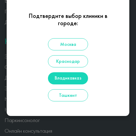
Вопросы
Публикации
Подтвердите выбор клиники в
Для пациентов
городе:
Консультации
Москва
Эпилептолог
Краснодар
Сомнолог и детский невролог
Дефектолог
Владикавказ
Эпилептолог детский
Ташкент
Нейрохирург
Невролог
Паркинсонолог
Онлайн консультация