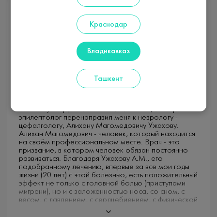
К
Краснодар
Владикавказ
Ксения
Ташкент
Много лет меня беспокоили головные боли
(мигрень с аурой). Врачи назначали мне курсы
приёма лекарств, которые имели короткую и
маленькую эффективность. Мой лечащий невролог -
эпилептолог перенаправил меня к неврологу -
цефалгологу, Алихану Магомедовичу Ужахову.
Алихан Магомедович - человек, который находится
на своём профессиональном месте. Врач - это
призвание, в котором человек обязан постоянно
развиваться. Благодаря Ужахову А.М., его
подобранному лечению,​ впервые за все мои годы
жизни (20 лет) с этой болезнью, есть положительный
эффект не только с головной болью (приступами
мигрени), но и с заложенностью носа, со сном, с
весом, с давлением, с сердцебиением, с физической
и интеллектуальной работой (речевые навыки,
память). Оказывается, все перечисленные