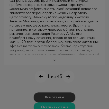
(мигрень с аурой). Врачи назначали мне курсы
приёма лекарств, которые имели короткую и
маленькую эффективность. Мой лечащий невролог -
эпилептолог перенаправил меня к неврологу -
цефалгологу, Алихану Магомедовичу Ужахову.
Алихан Магомедович - человек, который находится
на своём профессиональном месте. Врач - это
призвание, в котором человек обязан постоянно
развиваться. Благодаря Ужахову А.М., его
подобранному лечению,​ впервые за все мои годы
жизни (20 лет) с этой болезнью, есть положительный
эффект не только с головной болью (приступами
мигрени), но и с заложенностью носа, со сном, с
весом, с давлением, с сердцебиением, с физической
и интеллектуальной работой (речевые навыки,
память). Оказывается, все перечисленные
проблемы, которые не удавалось решить но
протяжении многих лет, связаны были с
неврологией. Да, Алихан Магомедович молодой
1 из 45
специалист, что нередко напрягает пациентов,
особенно старшее поколение. Этот взгляд
совершенно неправильный. Ужахов А.М. бесценный
специалисты, который постоянно развивается,
учится в своей профессиональной сфере. Мой
Все отзывы
приём длился дольше часа, Алихан Магомедович
объяснил всё на доступном языке для меня,
Оставить отзыв
человека, не имеющего медицинского