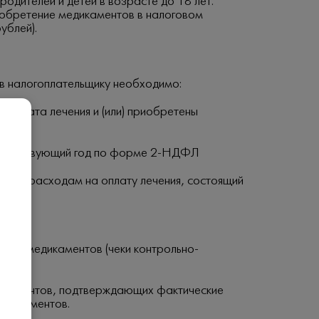
родителей и детей в возрасте до 18 лет.
риобретение медикаментов в налоговом
ублей).
ов налогоплательщику необходимо:
 оплата лечения и (или) приобретены
соответствующий год по форме 2-НДФЛ
та по расходам на оплату лечения, состоящий
упку медикаментов (чеки контрольно-
 документов, подтверждающих фактические
медикаментов.