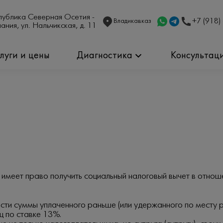
публика Северная Осетия - 
+7 (918)
Владикавказ
ания, ул. Нальчикская, д. 11
слуги и цены
Диагностика
Консультац
 имеет право получить социальный налоговый вычет в отнош
асти суммы уплаченного раньше (или удержанного по месту 
ц по ставке 13%.