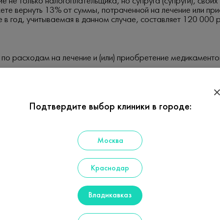
 не только налогоплательщика, но супруга (супруги), своих 
жете вернуть 13% от суммы, потраченной на лечение или п
 в год, учитываемая в данном случае, составляет 120 000 р
а по расходам на лечение и (или) приобретение медикамент
е 3-НДФЛ) по окончании года, в котором была произведена
у работы о суммах начисленных и удержанных налогов за 
Подтвердите выбор клиники в городе:
рждающих право на получение социального налогового выче
Москва
зание медицинских услуг;
луг, выданной медицинским учреждением, оказавшим услугу;
Краснодар
ические расходы налогоплательщика на лечение и (или) пок
платёжные поручения и т.п.).
Владикавказ
 жительства заполненную налоговую декларацию с копиями
алогового вычета по расходам на лечение и приобретение 