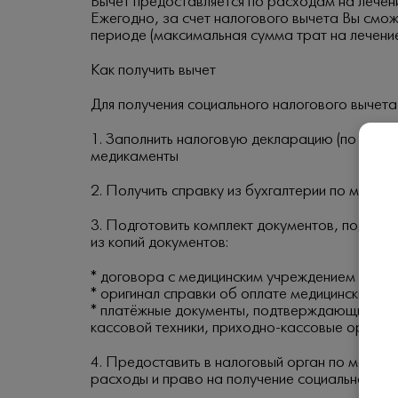
Вычет предоставляется по расходам на лечение
Ежегодно, за счет налогового вычета Вы смо
периоде (максимальная сумма трат на лечение
Как получить вычет
Для получения социального налогового вычет
1. Заполнить налоговую декларацию (по форм
медикаменты
2. Получить справку из бухгалтерии по мест
3. Подготовить комплект документов, подтве
из копий документов:
* договора с медицинским учреждением на ока
* оригинал cправки об оплате медицинских ус
* платёжные документы, подтверждающие факт
кассовой техники, приходно-кассовые ордера, 
4. Предоставить в налоговый орган по месту
расходы и право на получение социального н