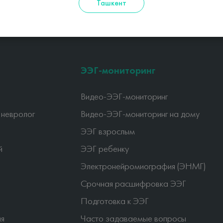
Ташкент
ЭЭГ-мониторинг
Видео-ЭЭГ-мониторинг
 невролог
Видео-ЭЭГ-мониторинг на дому
ЭЭГ взрослым
й
ЭЭГ ребенку
Электронейромиография (ЭНМГ)
Срочная расшифровка ЭЭГ
Подготовка к ЭЭГ
ия
Часто задаваемые вопросы